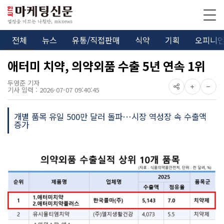
전체
뉴스
유통/직접판매
식약
기획
오피니
애터미 치약, 의약외품 수출 5년 연속 1위
두영준 기자
기사 입력 : 2026-07-07 09:40:45
개별 품목 유일 500만 달러 돌파…시장 역성장 속 수출액
증가