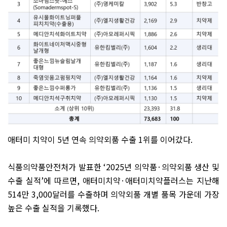
애터미 치약이
5
년 연속 의약외품 수출
1
위를 이어갔다
.
식품의약품안전처가 발표한
‘2025
년 의약품
·
의약외품 생산 및
수출 실적
’
에 따르면
,
애터미치약
·
애터미치약플러스는 지난해
514
만
3,000
달러를 수출하며 의약외품 개별 품목 가운데 가장
높은 수출 실적을 기록했다
.