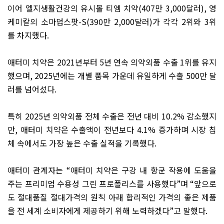
이어 엘지생활건강의 유시몰 티엠 치약
(407
만
3,000
달러
),
영
케미칼의 소마덤스팟
-S(390
만
2,000
달러
)
가 각각
2
위와
3
위
를 차지했다
.
애터미 치약은
2021
년부터
5
년 연속 의약외품 수출
1
위를 유지
했으며
, 2025
년에는 개별 품목 가운데 유일하게 수출
500
만 달
러를 넘어섰다
.
특히
2025
년 의약외품 전체 수출은 전년 대비
10.2%
감소했지
만
,
애터미 치약은 수출액이 전년보다
4.1%
증가하며 시장 침
체 속에서도 가장 높은 수출 실적을 기록했다
.
애터미 관계자는
“
애터미 치약은 구강 내 항균 작용에 도움을
주는 프리미엄 수용성 그린 프로폴리스를 사용했다
”
며
“
앞으로
도 절대품질 절대가격의 원칙 아래 합리적인 가격의 좋은 제품
을 전 세계 소비자에게 제공하기 위해 노력하겠다
”
고 말했다
.