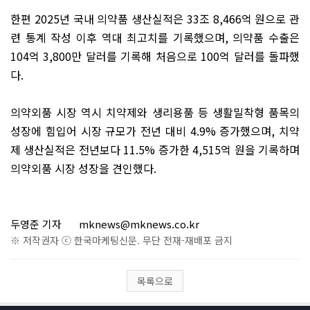
한편
2025
년 국내 의약품 생산실적은
33
조
8,466
억 원으로 관
련 통계 작성 이후 역대 최고치를 기록했으며
,
의약품 수출은
104
억
3,800
만 달러를 기록해 처음으로
100
억 달러를 돌파했
다
.
의약외품 시장 역시 치약제와 생리용품 등 생활밀착형 품목의
성장에 힘입어 시장 규모가 전년 대비
4.9%
증가했으며
,
치약
제 생산실적은 전년보다
11.5%
증가한
4,515
억 원을 기록하며
의약외품 시장 성장을 견인했다
.
두영준 기자
mknews@mknews.co.kr
※ 저작권자 ⓒ 한국마케팅신문. 무단 전재-재배포 금지
목록으로