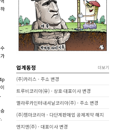
6억
록하
 수
기가
업계동정
더보기
(주)카리스 - 주소 변경
4p
업이
트루비코리아(유) - 상호·대표이사 변경
.
멜라루카인터내셔날코리아(주) - 주소 변경
상승
(주)젬마코리아 - 다단계판매업 공제계약 해지
.
엔지엔(주) - 대표이사 변경