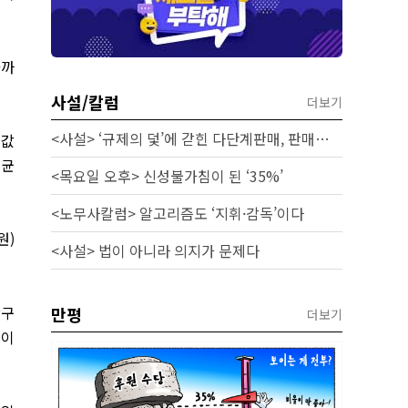
가까
사설/칼럼
더보기
<사설> ‘규제의 덫’에 갇힌 다단계판매, 판매원 보호 시급하다
균값
평균
<목요일 오후> 신성불가침이 된 ‘35%’
<노무사칼럼> 알고리즘도 ‘지휘·감독’이다
원)
<사설> 법이 아니라 의지가 문제다
탄구
만평
더보기
격이