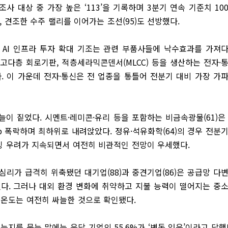
사 대상 중 가장 높은 ‘113’을 기록하며 3분기 연속 기준치 10
, 견조한 수주 랠리를 이어가는 조선(95)도 선방했다.
 AI 인프라 투자 확대 기조는 관련 부품사들에 낙수효과를 가져
 고다층 회로기판, 적층세라믹콘덴서(MLCC) 등을 생산하는 전자·
했다. 이 가운데 전자·통신은 전 업종을 통틀어 전분기 대비 가장 가
이 짙었다. 시멘트·레미콘·유리 등을 포함하는 비금속광물(61)은
p 폭락하며 최하위로 내려앉았다. 정유·석유화학(64)의 경우 전분
과잉 우려가 지속되면서 여전히 비관적인 전망이 우세했다.
심리가 급격히 위축됐던 대기업(88)과 중견기업(86)은 공급망 다
했다. 그러나 대외 환경 변화에 취약하고 지불 능력이 떨어지는 중
 온도는 여전히 싸늘한 것으로 확인됐다.
지를 묻는 말에는 응답 기업의 55.6%가 ‘변동 있음’이라고 답했