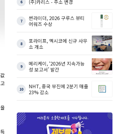
(주)카리스 - 주소 변경
6
썬라이더, 2026 구루스 뷰티
7
어워즈 수상
포라이프, 멕시코에 신규 사무
8
소 개소
메리케이, ‘2026년 지속가능
9
성 보고서’ 발간
집값
최고
NHT, 중국 부진에 2분기 매출
10
23% 감소
)을
소득