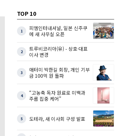
TOP 10
피엠인터내셔널, 일본 신주쿠
1
에 새 사무실 오픈
트루비코리아(유) - 상호·대표
2
이사 변경
애터미 박한길 회장, 개인 기부
3
금 100억 원 돌파
“고농축 독자 원료로 미백과
4
주름 집중 케어”
도테라, 새 이사회 구성 발표
5