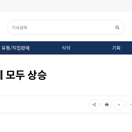
유통/직접판매
식약
기획
에 모두 상승