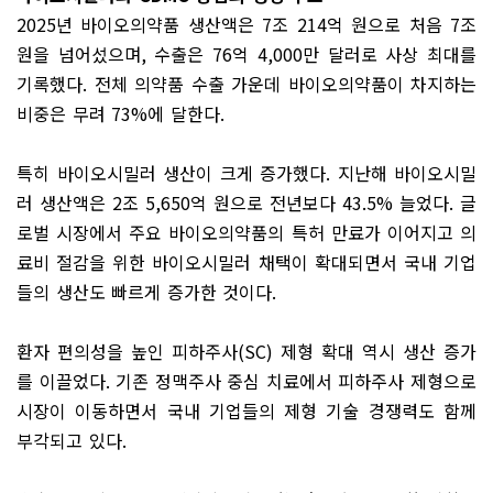
2025
년 바이오의약품 생산액은
7
조
214
억 원으로 처음
7
조
원을 넘어섰으며
,
수출은
76
억
4,000
만 달러로 사상 최대를
기록했다
.
전체 의약품 수출 가운데 바이오의약품이 차지하는
비중은 무려
73%
에 달한다
.
특히 바이오시밀러 생산이 크게 증가했다
.
지난해 바이오시밀
러 생산액은
2
조
5,650
억 원으로 전년보다
43.5%
늘었다
.
글
로벌 시장에서 주요 바이오의약품의 특허 만료가 이어지고 의
료비 절감을 위한 바이오시밀러 채택이 확대되면서 국내 기업
들의 생산도 빠르게 증가한 것이다
.
환자 편의성을 높인 피하주사
(SC)
제형 확대 역시 생산 증가
를 이끌었다
.
기존 정맥주사 중심 치료에서 피하주사 제형으로
시장이 이동하면서 국내 기업들의 제형 기술 경쟁력도 함께
부각되고 있다
.