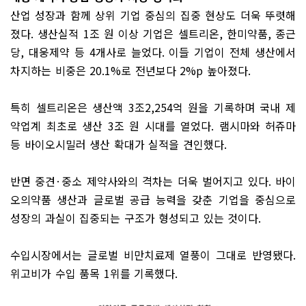
산업 성장과 함께 상위 기업 중심의 집중 현상도 더욱 뚜렷해
졌다
.
생산실적
1
조 원 이상 기업은 셀트리온
,
한미약품
,
종근
당
,
대웅제약 등
4
개사로 늘었다
.
이들 기업이 전체 생산에서
차지하는 비중은
20.1%
로 전년보다
2%p
높아졌다
.
특히 셀트리온은 생산액
3
조
2,254
억 원을 기록하며 국내 제
약업계 최초로 생산
3
조 원 시대를 열었다
.
램시마와 허쥬마
등 바이오시밀러 생산 확대가 실적을 견인했다
.
반면 중견
·
중소 제약사와의 격차는 더욱 벌어지고 있다
.
바이
오의약품 생산과 글로벌 공급 능력을 갖춘 기업을 중심으로
성장의 과실이 집중되는 구조가 형성되고 있는 것이다
.
수입시장에서는 글로벌 비만치료제 열풍이 그대로 반영됐다
.
위고비가 수입 품목
1
위를 기록했다
.