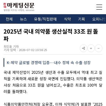
전체
뉴스
유통/직접판매
식약
기획
오피니
2025년 국내 의약품 생산실적 33조 원 돌
파
최민호 기자
기사 입력 : 2026-07-02 10:58:25
K-제약 글로벌 경쟁력 입증…내수 정체 속 수출 성장
국내 제약산업이
2025
년 생산과 수출 모두에서 역대 최고 실
적을 기록하며 새로운 성장 국면에 진입했다
.
의약품 생산액은
사상 처음으로
33
조 원을 넘어섰고
,
수출은 최초로
100
억 달
러를 돌파했다
.
식품의약품안전처
(
처장 오유경
,
이하 식약처
)
가 발표한
'2025