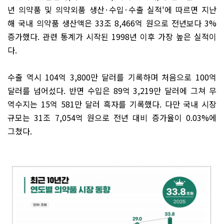
년 의약품 및 의약외품 생산
·
수입
·
수출 실적
'
에 따르면 지난
해 국내 의약품 생산액은
33
조
8,466
억 원으로 전년보다
3%
증가했다
.
관련 통계가 시작된
1998
년 이후 가장 높은 실적이
다
.
수출 역시
104
억
3,800
만 달러를 기록하며 처음으로
100
억
달러를 넘어섰다
.
반면 수입은
89
억
3,219
만 달러에 그쳐 무
역수지는
15
억
581
만 달러 흑자를 기록했다
.
다만 국내 시장
규모는
31
조
7,054
억 원으로 전년 대비 증가율이
0.03%
에
그쳤다
.