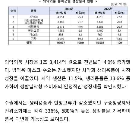
의약외품 시장은
1
조
8,414
억 원으로 전년보다
4.9%
증가했
다
.
방역용 마스크 수요는 감소했지만 치약과 생리용품이 시장
성장을 이끌었다
.
치약 생산은
11.5%,
생리용품은
13.6%
증
가하며 생활밀착형 소비재의 안정적인 성장세를 확인시켰다
.
수출에서는 생리용품과 반창고류가 감소했지만 구중청량제와
건위소화제는 각각
336%, 588%
의 높은 성장률을 기록하며
품목 다변화 가능성도 보여줬다
.