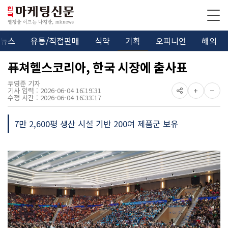
뉴스
유통/직접판매
식약
기획
오피니언
해외
퓨쳐헬스코리아, 한국 시장에 출사표
두영준 기자
기사 입력 : 2026-06-04 16:19:31
수정 시간 : 2026-06-04 16:33:17
7만 2,600평 생산 시설 기반 200여 제품군 보유