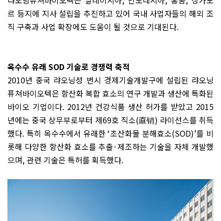
르 등지에 지사 설립을 추진하고 있어 국내 사업자들의 해외 조
직 구축과 사업 확장에도 도움이 될 것으로 기대된다
.
옥수수 유래
SOD
기술로 경쟁력 축적
2010
년 중국 랴오닝성 번시 경제기술개발구에 설립된 랴오닝
퓨쳐바이오텍은 항산화 복합 효소의 연구 개발과 생산에 특화된
바이오 기업이다
. 2012
년 건강식품 생산 허가를 받았고
2015
년에는 중국 상무부로부터 제
69
호 직소
(
直销
)
라이선스를 취득
했다
.
특히 옥수수에서 유래한
‘
초산화물 분해효소
(SOD)’
를 비
롯해 다양한 항산화 효소를 추출
·
제조하는 기술을 자체 개발했
으며
,
관련 기술은 특허를 획득했다
.