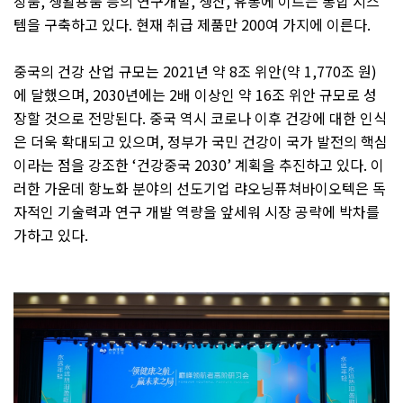
장품
,
생활용품 등의 연구개발
,
생산
,
유통에 이르는 통합 시스
템을 구축하고 있다
.
현재 취급 제품만
200
여 가지에 이른다
.
중국의 건강 산업 규모는
2021
년 약
8
조 위안
(
약
1,770
조 원
)
에 달했으며
, 2030
년에는
2
배 이상인 약
16
조 위안 규모로 성
장할 것으로 전망된다
.
중국 역시 코로나 이후 건강에 대한 인식
은 더욱 확대되고 있으며
,
정부가 국민 건강이 국가 발전의 핵심
이라는 점을 강조한
‘
건강중국
2030’
계획을 추진하고 있다
.
이
러한 가운데 항노화 분야의 선도기업 랴오닝퓨쳐바이오텍은 독
자적인 기술력과 연구 개발 역량을 앞세워 시장 공략에 박차를
가하고 있다
.