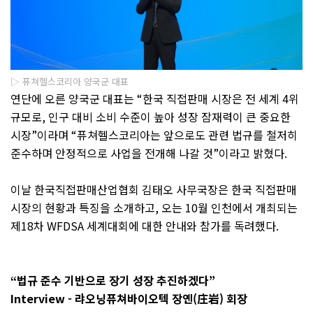
▷ 퓨쳐헬스코리아 양국군 대표
연단에 오른 양국군 대표는
“
한국 직접판매 시장은 전 세계
4
위
규모로
,
인구 대비 소비 수준이 높아 성장 잠재력이 큰 중요한
시장
”
이라며
“
퓨쳐헬스코리아는 앞으로도 관련 법규를 철저히
준수하며 안정적으로 사업을 전개해 나갈 것
”
이라고 밝혔다
.
이날 한국직접판매산업협회 김태오 사무국장은 한국 직접판매
시장의 현황과 특징을 소개하고
,
오는
10
월 인천에서 개최되는
제
18
차
WFDSA
세계대회에 대한 안내와 참가를 독려했다
.
“
법규 준수 기반으로 장기 성장 추진하겠다
”
Interview - 랴오닝퓨쳐바이오텍 장옌(庄岩) 회장