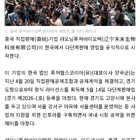
▷ 중국 퓨쳐바이오텍 본사에서 개최된 톱 리더 세미나
중국 직접판매
(
直销
)
기업 랴오닝퓨쳐바이오텍
(
辽宁未来生物
科技有限公司
)
이 한국에서 다단계판매 영업을 공식적으로 시
작한다
.
이 기업의 한국 법인 퓨쳐헬스코리아
(
유
)(
대표이사 양국군
)
는
지난
4
월
20
일 직접판매공제조합과 공제계약을 체결하고
,
경기
도청으로부터 정식 라이선스를 획득해
5
월
14
일 다단계판매업
(
경기 제
2026-1
호
)
등록을 마쳤다
.
현재 경기도 고양시에 본사
를 두고 있으며 서울 강서구 마곡에 서울센터를 운영하는 등 사
업자 지원을 위한 인프라를 구축하면서 국내 시장 공략을 위한
채비를 마쳤다
.
랴오닝퓨쳐바이오텍은 말레이시아
,
인도네시아
,
홍콩
,
싱가포