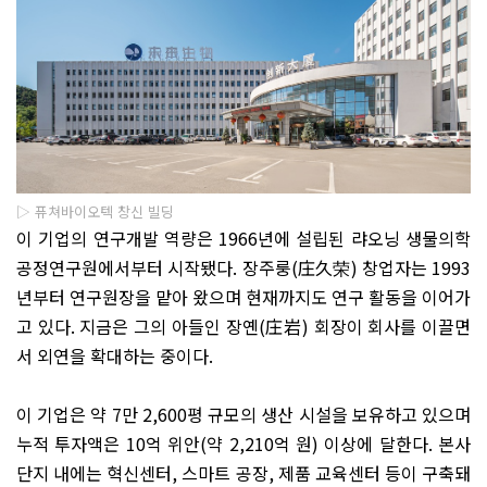
▷ 퓨쳐바이오텍 창신 빌딩
이 기업의 연구개발 역량은
1966
년에 설립된 랴오닝 생물의학
공정연구원에서부터 시작됐다
.
장주룽
(
庄久荣
)
창업자는
1993
년부터 연구원장을 맡아 왔으며 현재까지도 연구 활동을 이어가
고 있다
.
지금은 그의 아들인 장옌
(
庄岩
)
회장이 회사를 이끌면
서 외연을 확대하는 중이다
.
이 기업은 약
7
만
2,600
평 규모의 생산 시설을 보유하고 있으며
누적 투자액은
10
억 위안
(
약
2,210
억 원
)
이상에 달한다
.
본사
단지 내에는 혁신센터
,
스마트 공장
,
제품 교육센터 등이 구축돼