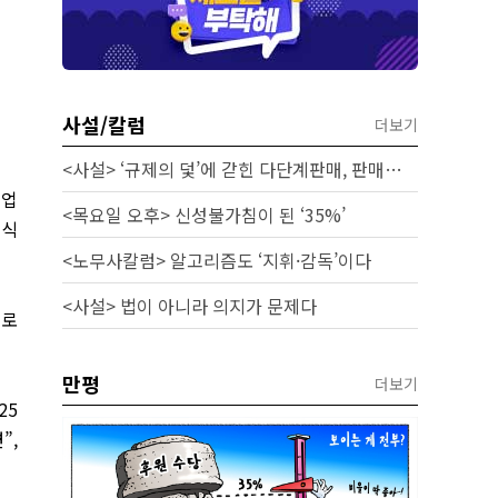
사설/칼럼
더보기
<사설> ‘규제의 덫’에 갇힌 다단계판매, 판매원 보호 시급하다
 업
<목요일 오후> 신성불가침이 된 ‘35%’
공식
<노무사칼럼> 알고리즘도 ‘지휘·감독’이다
<사설> 법이 아니라 의지가 문제다
으로
만평
더보기
25
”,