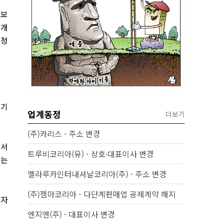
 보
 개
일정
되기
업계동정
더보기
(주)카리스 - 주소 변경
에서
트루비코리아(유) - 상호·대표이사 변경
치는
멜라루카인터내셔날코리아(주) - 주소 변경
(주)젬마코리아 - 다단계판매업 공제계약 해지
환자
엔지엔(주) - 대표이사 변경