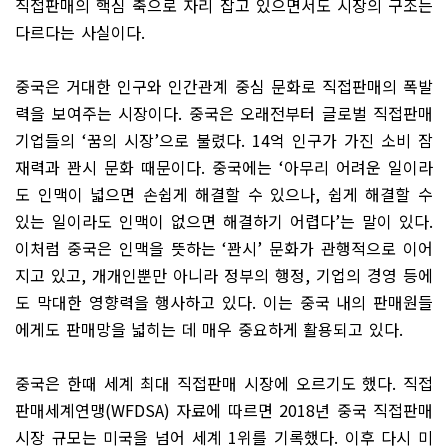
직접판매의 핵심 축으로 자리 잡고 있으면서도 시장의 구조는
다르다는 사실이다
.
중국은 거대한 인구와 인간관계 중심 문화로 직접판매의 폭발
력을 보여주는 시장이다
.
중국은 오래전부터 글로벌 직접판매
기업들의
‘
꿈의 시장
’
으로 불렸다
. 14
억 인구가 가진 소비 잠
재력과 꽌시 문화 때문이다
.
중국에는
‘
아무리 어려운 일이라
도 인맥이 넓으면 손쉽게 해결할 수 있으나
,
쉽게 해결할 수
있는 일이라도 인맥이 없으면 해결하기 어렵다
’
는 말이 있다
.
이처럼 중국은 인맥을 뜻하는
‘
꽌시
’
문화가 관행적으로 이어
지고 있고
,
개개인뿐만 아니라 정부의 행정
,
기업의 경영 등에
도 막대한 영향력을 행사하고 있다
.
이는 중국 내의 판매원들
에게도 판매망을 넓히는 데 매우 중요하게 활용되고 있다
.
중국은 한때 세계 최대 직접판매 시장에 오르기도 했다
.
직접
판매세계연맹
(WFDSA)
자료에 따르면
2018
년 중국 직접판매
시장 규모는 미국을 넘어 세계
1
위를 기록했다
.
이후 다시 미