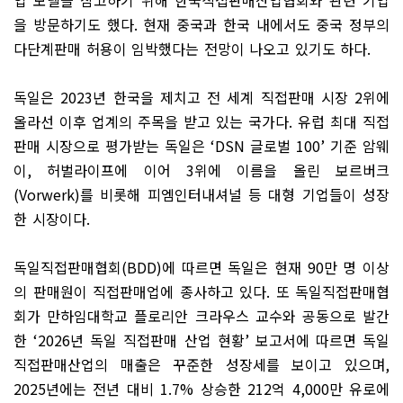
업 모델을 참고하기 위해 한국직접판매산업협회와 관련 기업
을 방문하기도 했다
.
현재 중국과 한국 내에서도 중국 정부의
다단계판매 허용이 임박했다는 전망이 나오고 있기도 하다
.
독일은
2023
년 한국을 제치고 전 세계 직접판매 시장
2
위에
올라선 이후 업계의 주목을 받고 있는 국가다
.
유럽 최대 직접
판매 시장으로 평가받는 독일은
‘DSN
글로벌
100’
기준 암웨
이
,
허벌라이프에 이어
3
위에 이름을 올린 보르버크
(Vorwerk)
를 비롯해 피엠인터내셔널 등 대형 기업들이 성장
한 시장이다
.
독일직접판매협회
(BDD)
에 따르면 독일은 현재
90
만 명 이상
의 판매원이 직접판매업에 종사하고 있다
.
또 독일직접판매협
회가 만하임대학교 플로리안 크라우스 교수와 공동으로 발간
한
‘2026
년 독일 직접판매 산업 현황
’
보고서에 따르면 독일
직접판매산업의 매출은 꾸준한 성장세를 보이고 있으며
,
2025
년에는 전년 대비
1.7%
상승한
212
억
4,000
만 유로에