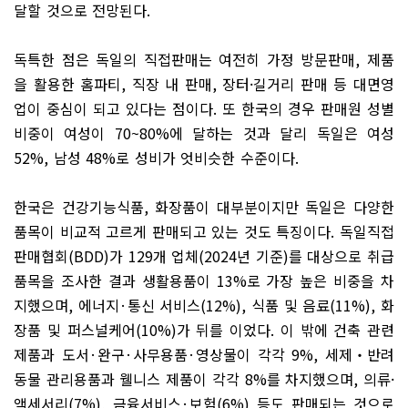
달할 것으로 전망된다
.
독특한 점은 독일의 직접판매는 여전히 가정 방문판매
,
제품
을 활용한 홈파티
,
직장 내 판매
,
장터
·
길거리 판매 등 대면영
업이 중심이 되고 있다는 점이다
.
또 한국의 경우 판매원 성별
비중이 여성이
70~80%
에 달하는 것과 달리 독일은 여성
52%,
남성
48%
로 성비가 엇비슷한 수준이다
.
한국은 건강기능식품
,
화장품이 대부분이지만 독일은 다양한
품목이 비교적 고르게 판매되고 있는 것도 특징이다
.
독일직접
판매협회
(BDD)
가
129
개 업체
(2024
년 기준
)
를 대상으로 취급
품목을 조사한 결과 생활용품이
13%
로 가장 높은 비중을 차
지했으며
,
에너지
·
통신 서비스
(12%),
식품 및 음료
(11%),
화
장품 및 퍼스널케어
(10%)
가 뒤를 이었다
.
이 밖에 건축 관련
제품과 도서
·
완구
·
사무용품
·
영상물이 각각
9%,
세제
‧
반려
동물 관리용품과 웰니스 제품이 각각
8%
를 차지했으며
,
의류
·
액세서리
(7%),
금융서비스
·
보험
(6%)
등도 판매되는 것으로