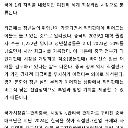
국에
1
위 자리를 내줬지만 여전히 세계 최상위권 시장으로 분
류된다
.
최근에는 청년들의 취업난이 가중되면서 직접판매에 뛰어드는
이들도 늘고 있는 것으로 알려졌다
.
중국의
2025
년 대학 졸업
자 수는
1,222
만 명이고 청년실업률은 이미
2023
년
20%
를
넘으면서 사상 최고치를 기록했다
.
이 때문에 중국 정부가 다
단계판매 시장을 개방하고 직소
(
방문판매
)
라이선스 발급 재
개를 검토하고 있다는 말도 나온다
.
중국 정부 역시 직접판매
가 가진 경제적 파급력을 무시하기 어렵다는 의미로 해석된다
.
경기 둔화와 청년 실업 문제가 이어지는 상황에서 직접판매는
비교적 낮은 진입장벽으로 부업과 창업 기회를 제공할 수 있
기 때문이다
.
국가시장감독관리총국
,
시장감독관리국 관계자로 꾸려진 중국
대표단은 지난
2024
년 한국을 찾아 직접판매산업 규제와 사