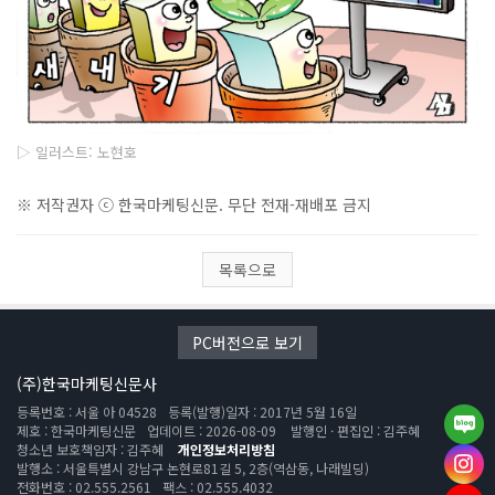
▷ 일러스트: 노현호
※ 저작권자 ⓒ 한국마케팅신문. 무단 전재-재배포 금지
목록으로
PC버전으로 보기
(주)한국마케팅신문사
등록번호 : 서울 아 04528
등록(발행)일자 : 2017년 5월 16일
제호 : 한국마케팅신문
업데이트 : 2026-08-09
발행인 · 편집인 : 김주혜
청소년 보호책임자 : 김주혜
개인정보처리방침
발행소 : 서울특별시 강남구 논현로81길 5, 2층(역삼동, 나래빌딩)
전화번호 : 02.555.2561
팩스 : 02.555.4032