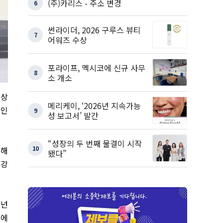
(주)카리스 - 주소 변경
6
썬라이더, 2026 구루스 뷰티
7
어워즈 수상
포라이프, 멕시코에 신규 사무
8
소 개소
장상
메리케이, ‘2026년 지속가능
 인
9
성 보고서’ 발간
“성장의 두 번째 물결이 시작
10
정해
됐다”
 강
버넌
통에