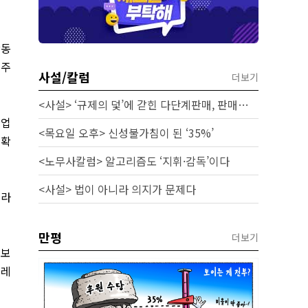
활동
주주
사설/칼럼
더보기
<사설> ‘규제의 덫’에 갇힌 다단계판매, 판매원 보호 시급하다
기업
<목요일 오후> 신성불가침이 된 ‘35%’
 확
<노무사칼럼> 알고리즘도 ‘지휘·감독’이다
<사설> 법이 아니라 의지가 문제다
따라
만평
더보기
정보
주레