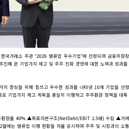
 한국거래소 주관
‘2026
밸류업 우수기업
’
에 선정되며 금융위원
추진해 온 기업가치 제고 및 주주 친화 경영에 대한 노력과 성과를
가치 향상을 위해 힘쓰고 우수한 성과를 나타낸
10
개 기업을 선
계로 기업가치 제고 계획을 충실히 이행하고 주주환원 정책을 대폭
주환원율
40%
▲
목표자본구조
(NetDebt/EBIT 2.5
배
)
수립
▲
거
2
월에는 밸류업 이행 현황을 자율 공시하며 주주 및 시장과의 소