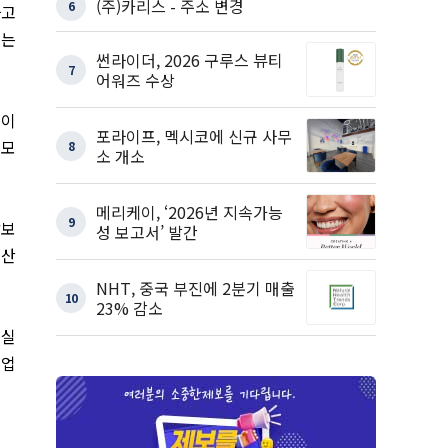
(주)카리스 - 주소 변경
6
하고
얻는
썬라이더, 2026 구루스 뷰티
7
어워즈 수상
 이
포라이프, 멕시코에 신규 사무
 모
8
소 개소
메리케이, ‘2026년 지속가능
9
담보
성 보고서’ 발간
 산
NHT, 중국 부진에 2분기 매출
10
23% 감소
현실
기업