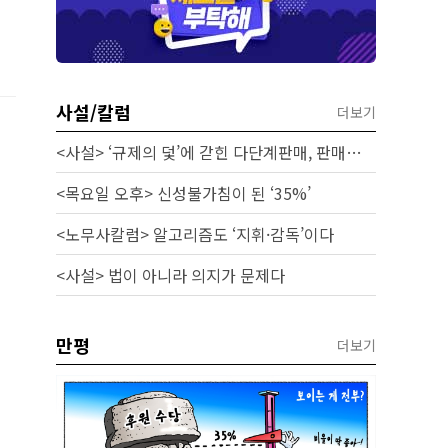
사설/칼럼
더보기
<사설> ‘규제의 덫’에 갇힌 다단계판매, 판매원 보호 시급하다
<목요일 오후> 신성불가침이 된 ‘35%’
<노무사칼럼> 알고리즘도 ‘지휘·감독’이다
<사설> 법이 아니라 의지가 문제다
만평
더보기