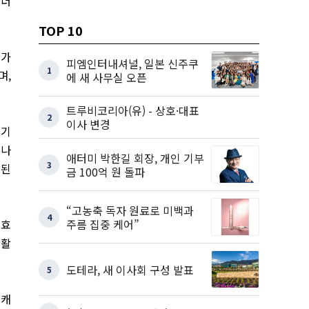
 더
TOP 10
매가
피엠인터내셔널, 일본 신주쿠
1
며,
에 새 사무실 오픈
트루비코리아(유) - 상호·대표
2
이사 변경
초기
러나
애터미 박한길 회장, 개인 기부
3
장된
금 100억 원 돌파
“고농축 독자 원료로 미백과
4
주름 집중 케어”
 효
생활
도테라, 새 이사회 구성 발표
5
 캐