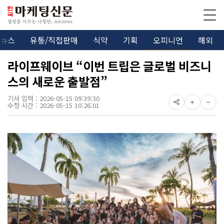
뉴스
유통/직접판매
식약
기획
오피니언
해외
라이프웨이브 “이번 트립은 글로벌 비즈니
스의 새로운 출발점”
기사 입력 : 2026-05-15 09:39:30
수정 시간 : 2026-05-15 10:26:01