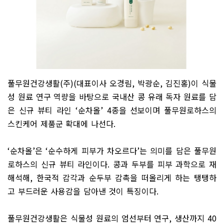
풀무원건강생활
(
주
)(
대표이사 오경림
,
박광순
,
김진홍
)
이 식물
성 원료 연구 역량을 바탕으로 국내산 콩 유래 독자 원료를 담
은 신규 뷰티 라인
‘
순차올
’ 4
종을 선보이며 풀무원로하스의
스킨케어 제품군 확대에 나선다
.
‘
순차올
’
은
‘
순수하게 피부가 차오르다
’
는 의미를 담은 풀무원
로하스의 신규 뷰티 라인이다
.
콩과 두부를 피부 과학으로 재
해석해
,
한국적 감각과 순두부 감촉을 떠올리게 하는 탱탱하
고 부드러운 사용감을 담아낸 것이 특징이다
.
풀무원건강생활은 식물성 원료의 엄선부터 연구
,
생산까지
40