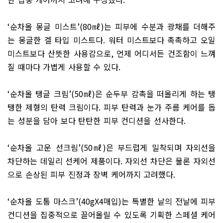
‘
순차올 몽글 미스트
’(80
㎖
)
는 피부에 수분과 광채를 더해주
는 몽글한 겔 타입 미스트다
.
워터 미스트보다 촉촉하고 오일
미스트보다 산뜻한 사용감으로
,
언제 어디서든 건조함이 느껴
질 때마다 가볍게 사용할 수 있다
.
‘
순차올 탱글 크림
’(50
㎖
)
은 순두부 감촉을 떠올리게 하는 탱
탱한 제형의 탄력 크림이다
.
피부 탄력과 눈가 주름 케어를 돕
는 성분을 담아 보다 탄탄한 피부 컨디션을 선사한다
.
‘
순차올 고운 선크림
’(50
㎖
)
은 부드럽게 밀착되며 자외선을
차단하는 데일리 선케어 제품이다
.
자외선 차단은 물론 자외선
으로 손상된 피부 진정과 장벽 케어까지 고려했다
.
‘
순차올 도톰 마스크
’(40gX4
매입
)
는 특별한 날의 전날에 피부
컨디션을 집중적으로 끌어올릴 수 있도록 기획한 스페셜 케어