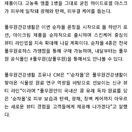
제품이다
.
고농축 엠플
1
병을 그대로 굳힌 하이드로겔 마스크
가 피부에 밀착돼 광채와 탄력
,
피부결 케어를 돕는다
.
풀무원건강생활은 이번 순차올 론칭을 시작으로 올 하반기 로
션
,
아이크림 제품을 순차적으로 출시하며 스킨케어 중심의
뷰티 라인업을 지속 확대해 나갈 계획이다
.
순차올
4
종은 전국
풀무원로하스 가맹점을 통해 구매 가능하며
,
내달부터는 풀무
원 공식몰인
#
풀무원
(
샵풀무원
)
을 통해서도 만나볼 수 있다
.
풀무원건강생활 조유나
CM
은
“’
순차올
’
은 풀무원건강생활이
쌓아온 식물성 원료 연구 역량을 바탕으로 선보이는 신규 뷰
티 라인
”
이라며
“
풀무원만의 국내산 콩 유래 독자 원료를 담
은
‘
순차올
’
로 피부 보습과 탄력
,
광채
,
장벽 케어까지 아우르
는 새로운 뷰티 경험을 고객들에게 제공해 나가겠다
”
고 말했
다
.