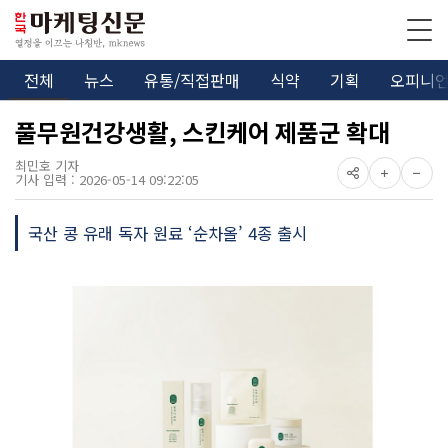
전체
뉴스
유통/직접판매
식약
기획
오피니
풀무원건강생활, 스킨케어 제품군 확대
최민호 기자
기사 입력 : 2026-05-14 09:22:05
국산 콩 유래 독자 원료 ‘순차올’ 4종 출시