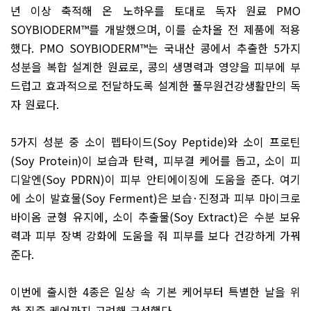
년 이상 축적해 온 노하우를 토대로 독자 원료
PMO
SOYBIODERM
™
를 개발했으며
,
이를 순차올 전 제품에 적용
했다
. PMO SOYBIODERM
™
는 국내산 콩에서 추출한
5
가지
성분을 복합 설계한 원료로
,
콩의 생명력과 영양을 피부에 부
드럽고 효과적으로 전달하도록 설계한 풀무원건강생활만의 독
자 원료다
.
5
가지 성분 중 소이 펩타이드
(Soy Peptide)
와 소이 프로틴
(Soy Protein)
이 보습과 탄력
,
피부결 케어를 돕고
,
소이 피
디알엔
(Soy PDRN)
이 피부 안티에이징에 도움을 준다
.
여기
에 소이 발효물
(Soy Ferment)
은 보습
·
진정과 피부 마이크로
바이옴 균형 유지에
,
소이 추출물
(Soy Extract)
은 수분 보유
력과 피부 장벽 강화에 도움을 줘 피부를 보다 건강하게 가꿔
준다
.
이번에 출시한
4
종은 일상 속 기본 케어부터 특별한 날을 위
한 집중 케어까지 고려해 구성했다
.