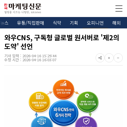
뉴스
유통/직접판매
식약
기획
오피니언
해외
와우CNS, 구독형 글로벌 원서버로 '제2의
도약' 선언
기사 입력 : 2026-04-16 15:29:44
수정 시간 : 2026-04-16 16:03:07