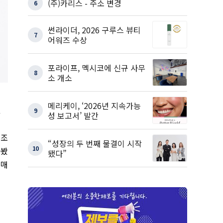
(주)카리스 - 주소 변경
6
썬라이더, 2026 구루스 뷰티
7
어워즈 수상
포라이프, 멕시코에 신규 사무
8
소 개소
메리케이, ‘2026년 지속가능
.
9
성 보고서’ 발간
 조
“성장의 두 번째 물결이 시작
10
다봤
됐다”
구매