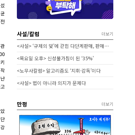
아섰
평균
 전
사설/칼럼
더보기
 관
<사설> ‘규제의 덫’에 갇힌 다단계판매, 판매원 보호 시급하다
00
<목요일 오후> 신성불가침이 된 ‘35%’
패키
시작
<노무사칼럼> 알고리즘도 ‘지휘·감독’이다
지난
<사설> 법이 아니라 의지가 문제다
라고
만평
더보기
꼽았
 단
건강