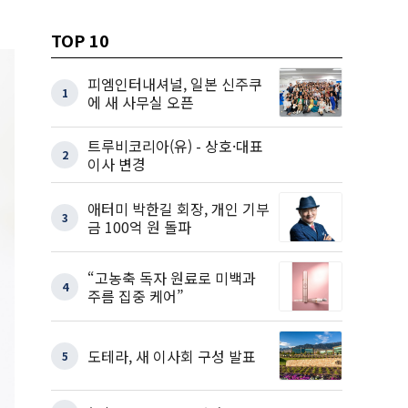
TOP 10
피엠인터내셔널, 일본 신주쿠
1
에 새 사무실 오픈
트루비코리아(유) - 상호·대표
2
이사 변경
애터미 박한길 회장, 개인 기부
3
금 100억 원 돌파
“고농축 독자 원료로 미백과
4
주름 집중 케어”
도테라, 새 이사회 구성 발표
5