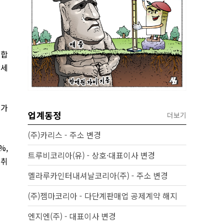
 합
장세
증가
업계동정
더보기
(주)카리스 - 주소 변경
%,
트루비코리아(유) - 상호·대표이사 변경
섭취
멜라루카인터내셔날코리아(주) - 주소 변경
(주)젬마코리아 - 다단계판매업 공제계약 해지
엔지엔(주) - 대표이사 변경