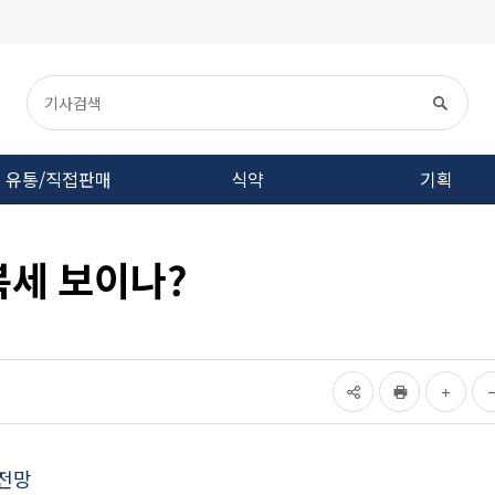
유통/직접판매
식약
기획
복세 보이나?
 전망