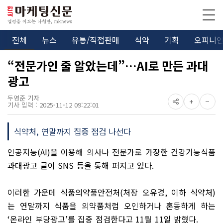
전체
뉴스
유통/직접판매
식약
기획
오피니
“전문가인 줄 알았는데”…AI로 만든 과대
광고
두영준 기자
기사 입력 : 2025-11-12 09:22:01
식약처, 연말까지 집중 점검 나선다
인공지능
(AI)
을 이용해 의사나 전문가로 가장한 건강기능식품
과대광고 글이
SNS
등을 통해 퍼지고 있다
.
이러한 가운데 식품의약품안전처
(
처장 오유경
,
이하 식약처
)
는 연말까지 식품을 의약품처럼 오인하거나 혼동하게 하는
‘
온라인 부당광고
’
를 집중 점검한다고
11
월
11
일 밝혔다
.