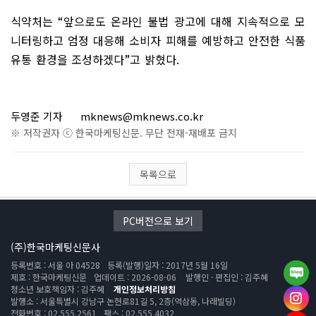
식약처는
“
앞으로도 온라인 불법 광고에 대해 지속적으로 모
니터링하고 엄정 대응해 소비자 피해를 예방하고 안전한 식품
유통 환경을 조성하겠다
”
고 밝혔다
.
두영준 기자
mknews@mknews.co.kr
※ 저작권자 ⓒ 한국마케팅신문. 무단 전재-재배포 금지
목록으로
PC버전으로 보기
(주)한국마케팅신문사
등록번호 : 서울 아 04528
등록(발행)일자 : 2017년 5월 16일
제호 : 한국마케팅신문
업데이트 : 2026-08-06
발행인 · 편집인 : 김주혜
청소년 보호책임자 : 김주혜
개인정보처리방침
발행소 : 서울특별시 강남구 논현로81길 5, 2층(역삼동, 나래빌딩)
전화번호 : 02.555.2561
팩스 : 02.555.4032