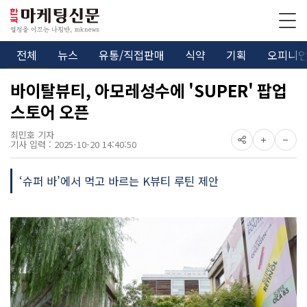
전체
뉴스
유통/직접판매
식약
기획
오피니
바이탈뷰티, 아모레성수에 'SUPER' 팝업
스토어 오픈
최민호 기자
기사 입력 : 2025-10-20 14:40:50
‘슈퍼 바’에서 먹고 바르는 K뷰티 루틴 제안