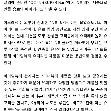
실외에 준비한
'
슈퍼 바
(SUPER Bar)'
에서 슈퍼라인 제품으로
만든 음료와 베이커리도 받을 수 있다
.
아모레성수 외부에 준비한
'
슈퍼 바
'
는 이번 팝업스토어의 하
이라이트 공간이다
.
음료 팝업 공간으로 개성 있게 꾸민 이곳
에서는 실내 미션을 모두 완성한 고객들에게 슈퍼레티놀과 슈
퍼시카
B5
로 만든 음료 혹은 슈퍼콜라겐 케라핏이 뿌려진 크
루아상을 증정한다
.
인증을 유발하는 맛있고 귀여운 디저트를
통해 바이탈뷰티 슈퍼라인 제품을 다양한 방법으로 경험할 수
있다
.
바이탈뷰티 관계자는
“
이너뷰티 제품은 맛을 보고 경험하는
것이 중요하기 때문에 유쾌하고 다양한 방법으로 제품을 맛볼
수 있는 기회를 만들었다
”
며
“
간식처럼 맛있으면서도 꾸준히
섭취할 수 있는 이너뷰티 제품인 만큼 이번 팝업을 통해 많은
고객을 만나고
, K
뷰티의 새로운 루틴인
'
바르기 전에 먹는 슈
퍼루틴
'
을 국내외 고객에게 적극 알리겠다
”
고 밝혔다
.