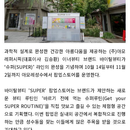
과학적 설계로 완성한 건강한 아름다움을 제공하는
(
주
)
아모
레퍼시픽
(
대표이사 김승환
)
이너뷰티 브랜드 바이탈뷰티가
‘
슈퍼
(SUPER)’
라인의 완성을 기념하며
10
월
14
일부터
11
월
2
일까지 아모레성수에서 팝업스토어를 운영한다
.
바이탈뷰티
'SUPER'
팝업스토어는 브랜드가 제안하는 새로
운 뷰티 루틴인
'
바르기 전에 먹는 슈퍼루틴
(Get your
SUPER ROUTINE)'
을 직접 맛보고 즐길 수 있는 체험형 공간
으로 기획했다
.
이번 팝업은 실내외 공간에서 복합적으로 진행
하는 만큼 성수동을 찾는 이들에게 많은 주목을 받을 것으로
기대하고 있다
.