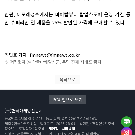
한편
,
아모레성수에서는 바이탈뷰티 팝업스토어 운영 기간 동
안 슈퍼라인 전 제품을
25%
할인된 가격에 구매할 수 있다
.
최민호 기자
fmnews@fmnews.co.kr
※ 저작권자 ⓒ 한국마케팅신문. 무단 전재-재배포 금지
목록으로
PC버전으로 보기
(주)한국마케팅신문사
등록번호 : 서울 아 04528
등록(발행)일자 : 2017년 5월 16일
제호 : 한국마케팅신문
업데이트 : 2026-08-09
발행인 · 편집인 : 김주혜
청소년 보호책임자 : 김주혜
개인정보처리방침
발행소 : 서울특별시 강남구 논현로81길 5, 2층(역삼동, 나래빌딩)