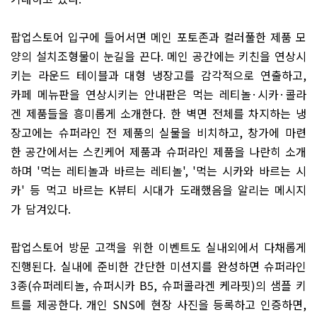
팝업스토어 입구에 들어서면 메인 포토존과 컬러풀한 제품 모
양의 설치조형물이 눈길을 끈다
.
메인 공간에는 키친을 연상시
키는 라운드 테이블과 대형 냉장고를 감각적으로 연출하고
,
카페 메뉴판을 연상시키는 안내판은 먹는 레티놀
·
시카
·
콜라
겐 제품들을 흥미롭게 소개한다
.
한 벽면 전체를 차지하는 냉
장고에는 슈퍼라인 전 제품의 실물을 비치하고
,
창가에 마련
한 공간에서는 스킨케어 제품과 슈퍼라인 제품을 나란히 소개
하며
'
먹는 레티놀과 바르는 레티놀
', '
먹는 시카와 바르는 시
카
'
등 먹고 바르는
K
뷰티 시대가 도래했음을 알리는 메시지
가 담겨있다
.
팝업스토어 방문 고객을 위한 이벤트도 실내외에서 다채롭게
진행된다
.
실내에 준비한 간단한 미션지를 완성하면 슈퍼라인
3
종
(
슈퍼레티놀
,
슈퍼시카
B5,
슈퍼콜라겐 케라핏
)
의 샘플 키
트를 제공한다
.
개인
SNS
에 현장 사진을 등록하고 인증하면
,