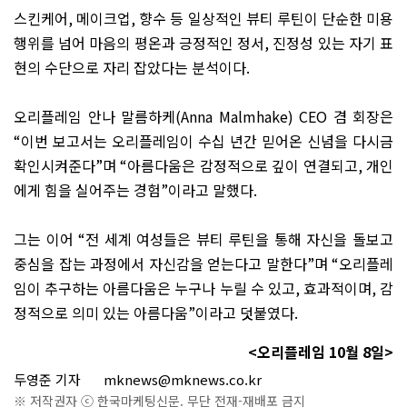
스킨케어
,
메이크업
,
향수 등 일상적인 뷰티 루틴이 단순한 미용
행위를 넘어 마음의 평온과 긍정적인 정서
,
진정성 있는 자기 표
현의 수단으로 자리 잡았다는 분석이다
.
오리플레임 안나 말름하케
(Anna Malmhake) CEO
겸 회장은
“
이번 보고서는 오리플레임이 수십 년간 믿어온 신념을 다시금
확인시켜준다
”
며
“
아름다움은 감정적으로 깊이 연결되고
,
개인
에게 힘을 실어주는 경험
”
이라고 말했다
.
그는 이어
“
전 세계 여성들은 뷰티 루틴을 통해 자신을 돌보고
중심을 잡는 과정에서 자신감을 얻는다고 말한다
”
며
“
오리플레
임이 추구하는 아름다움은 누구나 누릴 수 있고
,
효과적이며
,
감
정적으로 의미 있는 아름다움
”
이라고 덧붙였다
.
<
오리플레임
10
월
8
일
>
두영준 기자
mknews@mknews.co.kr
※ 저작권자 ⓒ 한국마케팅신문. 무단 전재-재배포 금지