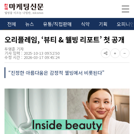
전체
뉴스
유통/직접판매
식약
기획
오피니
오리플레임, ‘뷰티 & 웰빙 리포트’ 첫 공개
두영준 기자
기사 입력 : 2025-10-13 09:52:50
수정 시간 : 2026-03-17 09:45:24
“진정한 아름다움은 감정적 웰빙에서 비롯된다”