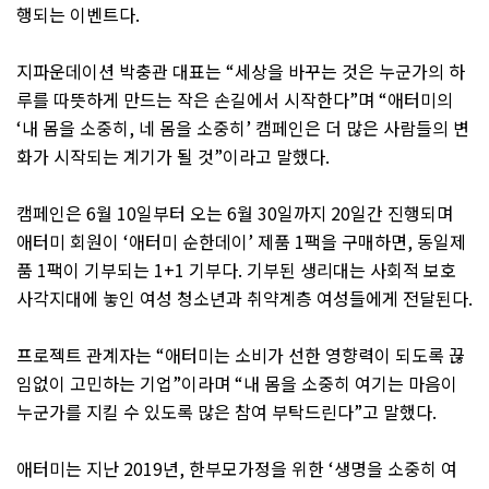
행되는 이벤트다
.
지파운데이션 박충관 대표는
“
세상을 바꾸는 것은 누군가의 하
루를 따뜻하게 만드는 작은 손길에서 시작한다
”
며
“
애터미의
‘
내 몸을 소중히
,
네 몸을 소중히
’
캠페인은 더 많은 사람들의 변
화가 시작되는 계기가 될 것
”
이라고 말했다
.
캠페인은
6
월
10
일부터 오는
6
월
30
일까지
20
일간 진행되며
애터미 회원이
‘
애터미 순한데이
’
제품
1
팩을 구매하면
,
동일제
품
1
팩이 기부되는
1+1
기부다
.
기부된 생리대는 사회적 보호
사각지대에 놓인 여성 청소년과 취약계층 여성들에게 전달된다
.
프로젝트 관계자는
“
애터미는 소비가 선한 영향력이 되도록 끊
임없이 고민하는 기업
”
이라며
“
내 몸을 소중히 여기는 마음이
누군가를 지킬 수 있도록 많은 참여 부탁드린다
”
고 말했다
.
애터미는 지난
2019
년
,
한부모가정을 위한
‘
생명을 소중히 여