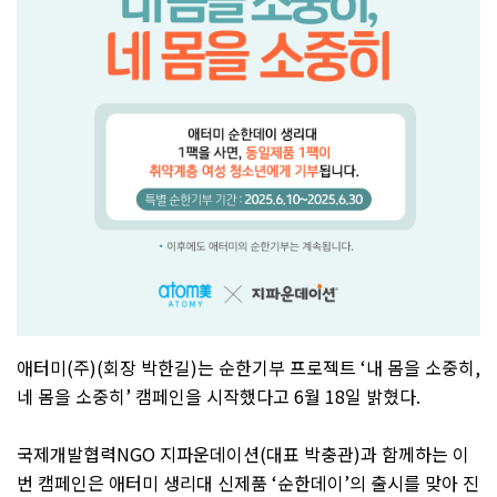
애터미
(
주
)(
회장 박한길
)
는 순한기부 프로젝트
‘
내 몸을 소중히
,
네 몸을 소중히
’
캠페인을 시작했다고
6
월
18
일 밝혔다
.
국제개발협력
NGO
지파운데이션
(
대표 박충관
)
과 함께하는 이
번 캠페인은 애터미 생리대 신제품
‘
순한데이
’
의 출시를 맞아 진