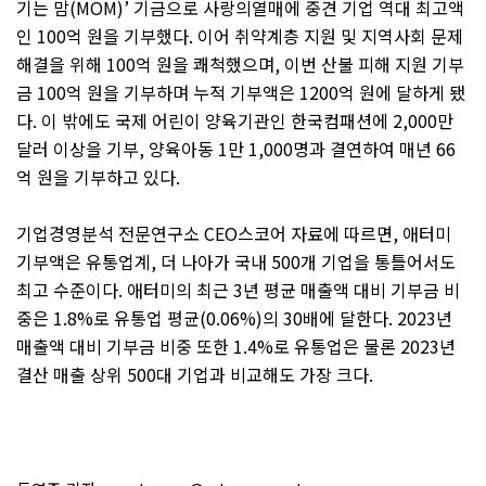
기는 맘
(MOM)’
기금으로 사랑의열매에 중견 기업 역대 최고액
인
100
억 원을 기부했다
.
이어 취약계층 지원 및 지역사회 문제
해결을 위해
100
억 원을 쾌척했으며
,
이번 산불 피해 지원 기부
금
100
억 원을 기부하며 누적 기부액은
1200
억 원에 달하게 됐
다
.
이 밖에도 국제 어린이 양육기관인 한국컴패션에
2,000
만
달러 이상을 기부
,
양육아동
1
만
1,000
명과 결연하여 매년
66
억 원을 기부하고 있다
.
기업경영분석 전문연구소
CEO
스코어 자료에 따르면
,
애터미
기부액은 유통업계
,
더 나아가 국내
500
개 기업을 통틀어서도
최고 수준이다
.
애터미의 최근
3
년 평균 매출액 대비 기부금 비
중은
1.8%
로 유통업 평균
(0.06%)
의
30
배에 달한다
. 2023
년
매출액 대비 기부금 비중 또한
1.4%
로 유통업은 물론
2023
년
결산 매출 상위
500
대 기업과 비교해도 가장 크다
.