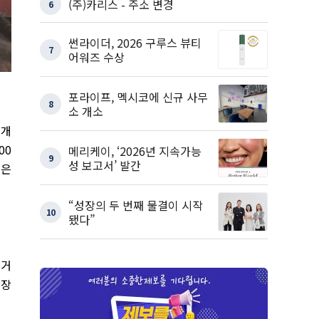
(주)카리스 - 주소 변경
6
썬라이더, 2026 구루스 뷰티
7
어워즈 수상
포라이프, 멕시코에 신규 사무
8
소 개소
 개
00
메리케이, ‘2026년 지속가능
9
성 보고서’ 발간
깊은
“성장의 두 번째 물결이 시작
10
됐다”
근거
성장