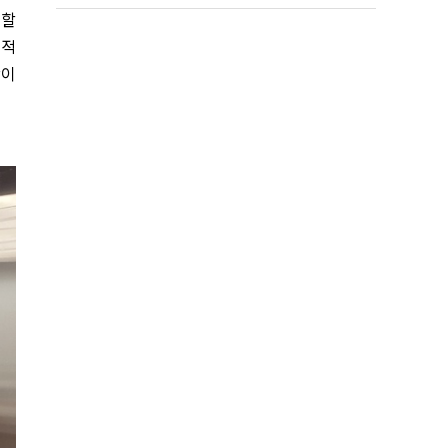
문할
기적
간이