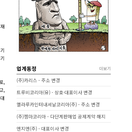
소재
산기
사기
업계동정
더보기
(주)카리스 - 주소 변경
로,
고,
트루비코리아(유) - 상호·대표이사 변경
 대
멜라루카인터내셔날코리아(주) - 주소 변경
(주)젬마코리아 - 다단계판매업 공제계약 해지
엔지엔(주) - 대표이사 변경