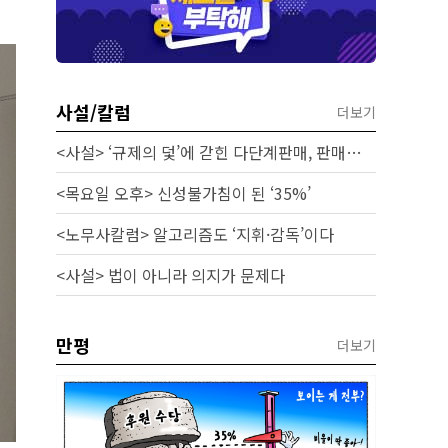
사설/칼럼
더보기
<사설> ‘규제의 덫’에 갇힌 다단계판매, 판매원 보호 시급하다
<목요일 오후> 신성불가침이 된 ‘35%’
<노무사칼럼> 알고리즘도 ‘지휘·감독’이다
<사설> 법이 아니라 의지가 문제다
만평
더보기