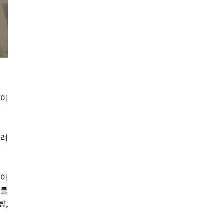
’이
화려
에이
이를
량,