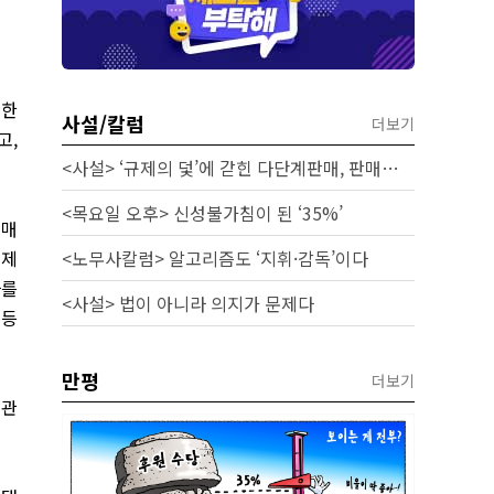
관한
사설/칼럼
더보기
고,
<사설> ‘규제의 덫’에 갇힌 다단계판매, 판매원 보호 시급하다
<목요일 오후> 신성불가침이 된 ‘35%’
 매
공제
<노무사칼럼> 알고리즘도 ‘지휘·감독’이다
사를
<사설> 법이 아니라 의지가 문제다
 등
만평
더보기
 관