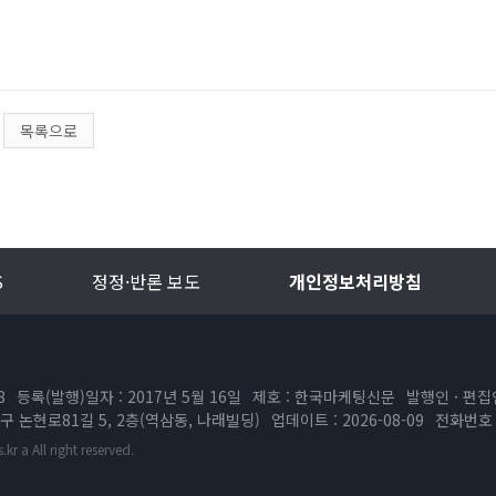
목록으로
S
정정·반론 보도
개인정보처리방침
8
등록(발행)일자 : 2017년 5월 16일
제호 : 한국마케팅신문
발행인 · 편집
구 논현로81길 5, 2층(역삼동, 나래빌딩)
업데이트 : 2026-08-09
전화번호 :
 a All right reserved.