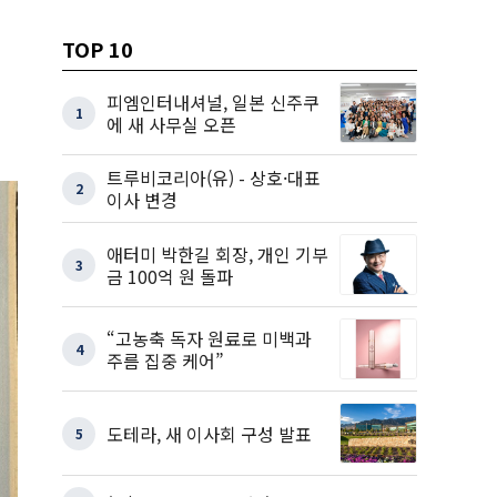
TOP 10
피엠인터내셔널, 일본 신주쿠
1
에 새 사무실 오픈
트루비코리아(유) - 상호·대표
2
이사 변경
애터미 박한길 회장, 개인 기부
3
금 100억 원 돌파
“고농축 독자 원료로 미백과
4
주름 집중 케어”
도테라, 새 이사회 구성 발표
5