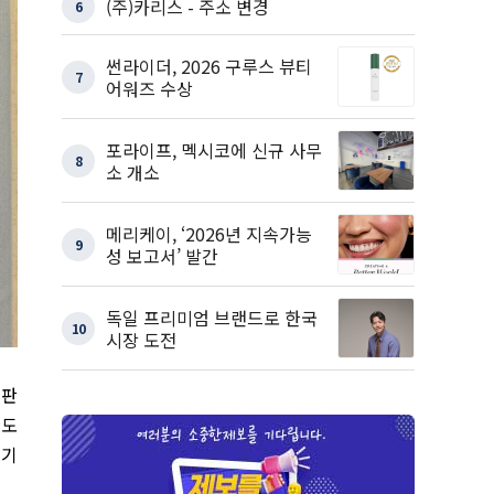
(주)카리스 - 주소 변경
6
썬라이더, 2026 구루스 뷰티
7
어워즈 수상
포라이프, 멕시코에 신규 사무
8
소 개소
메리케이, ‘2026년 지속가능
9
성 보고서’ 발간
독일 프리미엄 브랜드로 한국
10
시장 도전
문판
기도
매기