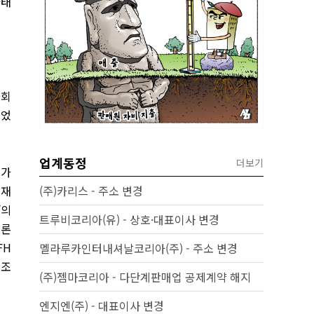
과태
 회
벌었
업계동정
더보기
 가
현재
(주)카리스 - 주소 변경
’의
트루비코리아(유) - 상호·대표이사 변경
언론
FH
멜라루카인터내셔날코리아(주) - 주소 변경
 조
(주)젬마코리아 - 다단계판매업 공제계약 해지
엔지엔(주) - 대표이사 변경