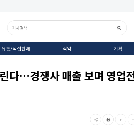
유통/직접판매
식약
기획
흐린다…경쟁사 매출 보며 영업