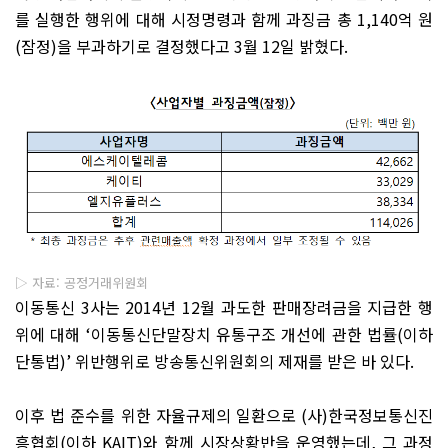
를 실행한 행위에 대해 시정명령과 함께 과징금 총
1,140
억 원
(
잠정
)
을 부과하기로 결정했다고
3
월
12
일 밝혔다
.
▷ 자료: 공정거래위원회
이동통신
3
사는
2014
년
12
월 과도한 판매장려금을 지급한 행
위에 대해
‘
이동통신단말장치 유통구조 개선에 관한 법률
(
이하
단통법
)’
위반행위로 방송통신위원회의 제재를 받은 바 있다
.
이후 법 준수를 위한 자율규제의 일환으로
(
사
)
한국정보통신진
흥협회
(
이하
KAIT)
와 함께 시장상황반을 운영했는데
,
그 과정