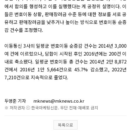
에서 합의를 형성하고 이를 실행했다는 게 공정위 설명이다
.
이
들은 번호이동 상황
,
판매장려금 수준 등에 대한 정보를 서로 공
유하고 판매장려금을 낮추거나 높이는 방식으로 번호이동 순증
감 건수를 조정했다
.
이동통신
3
사의 일평균 번호이동 순증감 건수는
2014
년
3,000
여 건에 이르렀으나
,
담합이 시작된 후인
2016
년에는
200
건 이
내로 축소됐다
.
일평균 번호이동 총 건수는
2014
년
2
만
8,872
건에서
2016
년
1
만
5,664
건으로
45.7%
감소했고
, 2022
년
7,210
건으로 지속적으로 줄었다
.
두영준 기자
mknews@mknews.co.kr
※ 저작권자 ⓒ 한국마케팅신문. 무단 전재-재배포 금지
목록으로