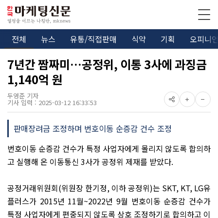
전체
뉴스
유통/직접판매
식약
기획
오피니
7년간 짬짜미…공정위, 이통 3사에 과징금
1,140억 원
두영준 기자
기사 입력 : 2025-03-12 16:33:53
판매장려금 조정하며 번호이동 순증감 건수 조정
번호이동 순증감 건수가 특정 사업자에게 몰리지 않도록 합의하
고 실행해 온 이동통신
3
사가 공정위 제재를 받았다
.
공정거래위원회
(
위원장 한기정
,
이하 공정위
)
는
SKT, KT, LG
유
플러스가
2015
년
11
월
~2022
년
9
월 번호이동 순증감 건수가
특정 사업자에게 편중되지 않도록 상호 조정하기로 합의하고 이