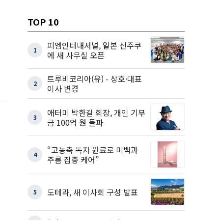
TOP 10
피엠인터내셔널, 일본 신주쿠
1
에 새 사무실 오픈
트루비코리아(유) - 상호·대표
2
이사 변경
애터미 박한길 회장, 개인 기부
3
금 100억 원 돌파
“고농축 독자 원료로 미백과
4
주름 집중 케어”
도테라, 새 이사회 구성 발표
5