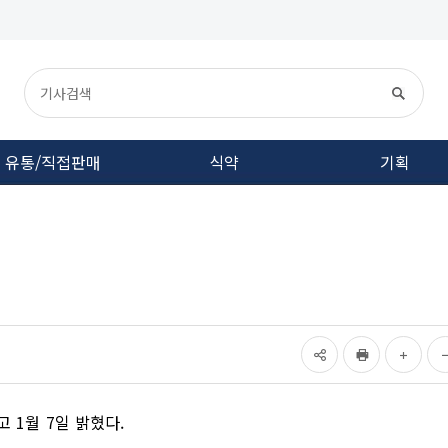
유통/직접판매
식약
기획
1월 7일 밝혔다.