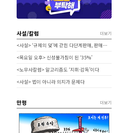
사설/칼럼
더보기
<사설> ‘규제의 덫’에 갇힌 다단계판매, 판매원 보호 시급하다
<목요일 오후> 신성불가침이 된 ‘35%’
<노무사칼럼> 알고리즘도 ‘지휘·감독’이다
<사설> 법이 아니라 의지가 문제다
만평
더보기