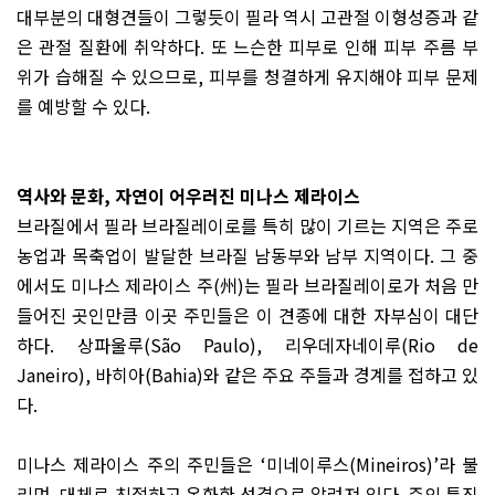
대부분의 대형견들이 그렇듯이 필라 역시 고관절 이형성증과 같
은 관절 질환에 취약하다
.
또 느슨한 피부로 인해 피부 주름 부
위가 습해질 수 있으므로
,
피부를 청결하게 유지해야 피부 문제
를 예방할 수 있다
.
역사와 문화
,
자연이 어우러진 미나스 제라이스
브라질에서 필라 브라질레이로를 특히 많이 기르는 지역은 주로
농업과 목축업이 발달한 브라질 남동부와 남부 지역이다
.
그 중
에서도 미나스 제라이스 주
(
州
)
는 필라 브라질레이로가 처음 만
들어진 곳인만큼 이곳 주민들은 이 견종에 대한 자부심이 대단
하다
.
상파울루
(São Paulo),
리우데자네이루
(Rio de
Janeiro),
바히아
(Bahia)
와 같은 주요 주들과 경계를 접하고 있
다
.
미나스 제라이스 주의 주민들은
‘
미네이루스
(Mineiros)’
라 불
리며
,
대체로 친절하고 온화한 성격으로 알려져 있다
.
주의 특징