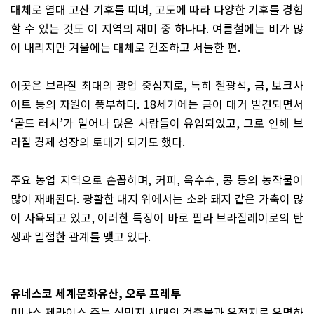
대체로 열대 고산 기후를 띠며
,
고도에 따라 다양한 기후를 경험
할 수 있는 것도 이 지역의 재미 중 하나다
.
여름철에는 비가 많
이 내리지만 겨울에는 대체로 건조하고 서늘한 편
.
이곳은 브라질 최대의 광업 중심지로
,
특히 철광석
,
금
,
보크사
이트 등의 자원이 풍부하다
. 18
세기에는 금이 대거 발견되면서
‘
골드 러시
’
가 일어나 많은 사람들이 유입되었고
,
그로 인해 브
라질 경제 성장의 토대가 되기도 했다
.
주요 농업 지역으로 손꼽히며
,
커피
,
옥수수
,
콩 등의 농작물이
많이 재배된다
.
광활한 대지 위에서는 소와 돼지 같은 가축이 많
이 사육되고 있고
,
이러한 특징이 바로 필라 브라질레이로의 탄
생과 밀접한 관계를 맺고 있다
.
유네스코 세계문화유산
,
오루 프레투
미나스 제라이스 주는 식민지 시대의 건축물과 유적지로 유명하