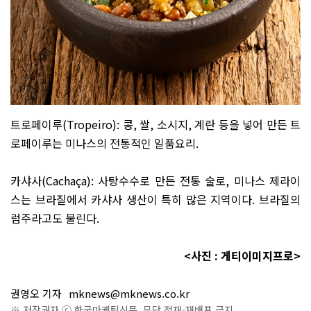
트로페이루
(Tropeiro):
콩
,
쌀
,
소시지
,
계란 등을 넣어 만든 트
로페이루는 미나스의 전통적인 일품요리
.
카샤사
(Cachaça):
사탕수수로 만든 전통 술로
,
미나스 제라이
스는 브라질에서 카샤사 생산이 특히 많은 지역이다
.
브라질의
럼주라고도 불린다
.
<
사진
:
게티이미지프로
>
권영오 기자
mknews@mknews.co.kr
※ 저작권자 ⓒ 한국마케팅신문. 무단 전재-재배포 금지