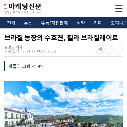
전체
뉴스
유통/직접판매
식약
기획
오피니
브라질 농장의 수호견, 필라 브라질레이로
권영오 기자
기사 입력 : 2024-11-08 09:36:07
개들의 고향 <19>