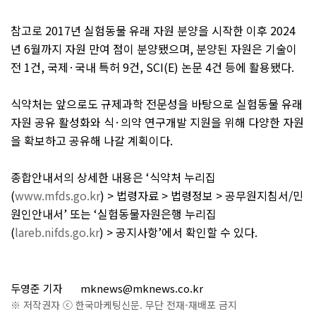
참고로
2017
년 실험동물 유래 자원 분양을 시작한 이후
2024
년
6
월까지 자원 만여 점이 분양됐으며
,
분양된 자원은 기술이
전
1
건
,
국제
·
국내 특허
9
건
, SCI(E)
논문
4
건 등에 활용됐다
.
식약처는 앞으로도 규제과학 전문성을 바탕으로 실험동물 유래
자원 공유 활성화와 식
·
의약 연구개발 지원을 위해 다양한 자원
을 확보하고 공유해 나갈 계획이다
.
종합안내서의 상세한 내용은
‘
식약처 누리집
(
www.mfds.go.kr
) >
법령자료
>
법령정보
>
공무원지침서
/
민
원인안내서
’
또는
‘
실험동물자원은행 누리집
(
lareb.nifds.go.kr
) >
공지사항
’
에서 확인할 수 있다
.
두영준 기자
mknews@mknews.co.kr
※ 저작권자 ⓒ 한국마케팅신문. 무단 전재-재배포 금지