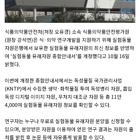
식품의약품안전처
(
처장 오유경
)
소속 식품의약품안전평가원
(
원장 강석연
)
은 식
·
의약 연구개발을 지원하기 위해 실험동물
자원은행에서 보유한 실험동물 유래자원의 최신 정보를 반영하
여
‘
실험동물 유래자원 종합안내서
’
를 개정했다고
10
월
16
일
밝혔다
.
이번에 개정한 종합안내서에서는 독성물질 국가관리사업
(KNTP)
에서 수집한 생약
·
화학물질 투여 독성병리 자원
,
흡입
독성 디지털 이미지 자원
,
무처치 대조군 자원 등 총
11
만
4,000
여 실험동물 유래자원 정보를 확인할 수 있다
.
연구자는 누구나 무료로 실험동물 유래자원 분양을 신청할 수
있으며
,
분양받은 자원을 이용하여 얻은 연구 결과는 자원의 출
처를 밝힌 후 논문 등에 자유롭게 발표할 수 있다
.