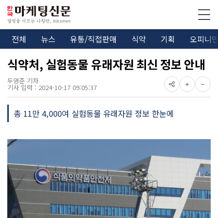
전체
뉴스
유통/직접판매
식약
기획
오피니
식약처, 실험동물 유래자원 최신 정보 안내
두영준 기자
기사 입력 : 2024-10-17 09:05:37
총 11만 4,000여 실험동물 유래자원 정보 한눈에