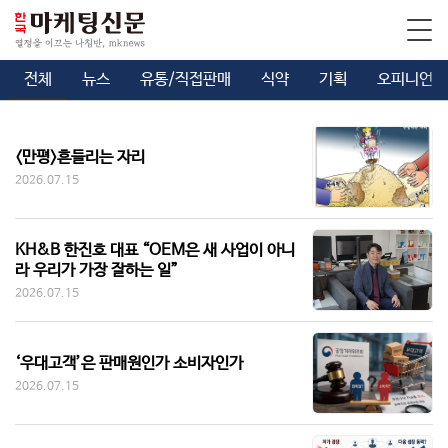
전체
뉴스
유통/직접판매
식약
기획
오피니언
<만평>흔들리는 자리
2026.07.15
KH&B 한진호 대표 “OEM은 새 사업이 아니
라 우리가 가장 잘하는 일”
2026.07.15
‘우대고객’은 판매원인가 소비자인가
2026.07.15