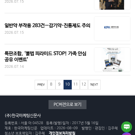
2026.07.15
일반약 부작용 283건…감기약·진통제도 주의
2026.07.15
특판조합, ‘불법 피라미드 STOP! 가족 안심
공유 이벤트’
2026.07.14
8
9
10
11
12
PREV
NEXT
PC버전으로 보기
(주)한국마케팅신문사
등록번호 : 서울 아 04528
등록(발행)일자 : 2017년 5월 16일
제호 : 한국마케팅신문
업데이트 : 2026-08-09
발행인 · 편집인 : 김주혜
청소년 보호책임자 : 김주혜
개인정보처리방침