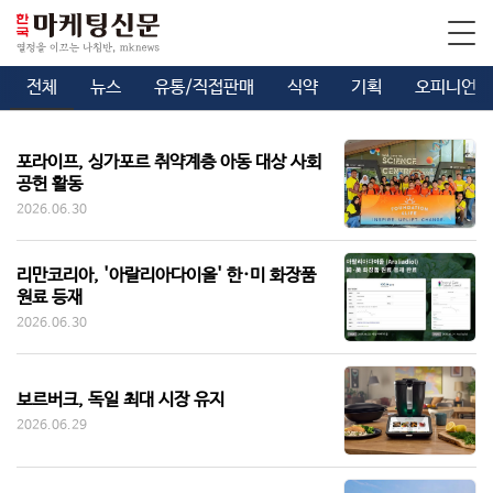
전체
뉴스
유통/직접판매
식약
기획
오피니언
포라이프, 싱가포르 취약계층 아동 대상 사회
공헌 활동
2026.06.30
리만코리아, '아랄리아다이올' 한·미 화장품
원료 등재
2026.06.30
보르버크, 독일 최대 시장 유지
2026.06.29