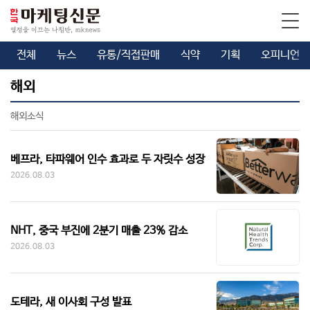
전체
뉴스
유통/직접판매
식약
기획
오피니언
해외
해외소식
베프라, 타파웨어 인수 효과로 두 자릿수 성장
2026.08.03
NHT, 중국 부진에 2분기 매출 23% 감소
2026.08.03
도테라, 새 이사회 구성 발표