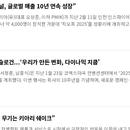
, 글로벌 매출 10년 연속 성장”
(유)(대표 오상준, 이하 PMIK)가 지난 2월 11일 인천 인스파이어
약 4,000명이 참석한 가운데 ‘킥오프 2025’를 성황리에 개최하고
비전을 제시하며 매출 6,...
슬로건...‘우리가 만든 변화, 다이나믹 지쿱’
서정훈, 남흥식)은 지난 1월 23일 코엑스마곡 컨벤션센터에서 ‘202
를 개최했다. 이번 행사는 회사의 10주년을 기념하며, 새로운 캠페인
는 자리로 마련되었...
 무기는 키아리 쉐이크”
 차별화된 제품과 서비스로 시장에서 긍정적인 반응을 이끌어 내고 