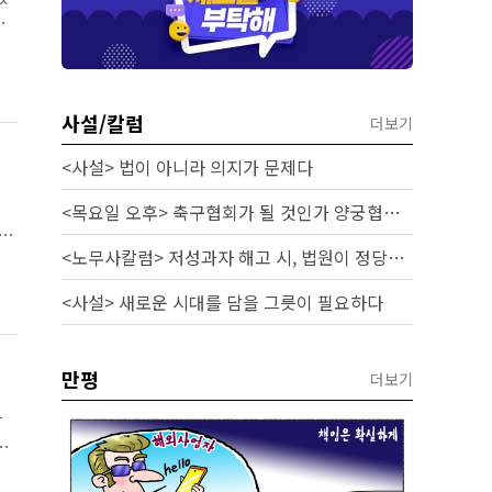
.
사설/칼럼
더보기
<사설> 법이 아니라 의지가 문제다
의
<목요일 오후> 축구협회가 될 것인가 양궁협회가 될 것인가
2
<노무사칼럼> 저성과자 해고 시, 법원이 정당성을 인정하는 기준과 실무 대응
<사설> 새로운 시대를 담을 그릇이 필요하다
만평
더보기
강
적