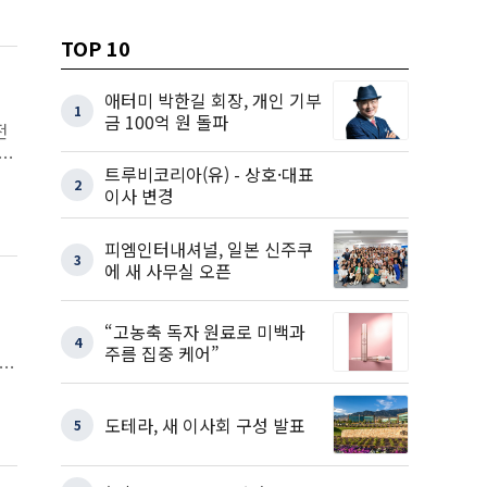
TOP 10
애터미 박한길 회장, 개인 기부
1
금 100억 원 돌파
전
트루비코리아(유) - 상호·대표
2
이사 변경
피엠인터내셔널, 일본 신주쿠
3
에 새 사무실 오픈
“고농축 독자 원료로 미백과
4
주름 집중 케어”
식을
도테라, 새 이사회 구성 발표
5