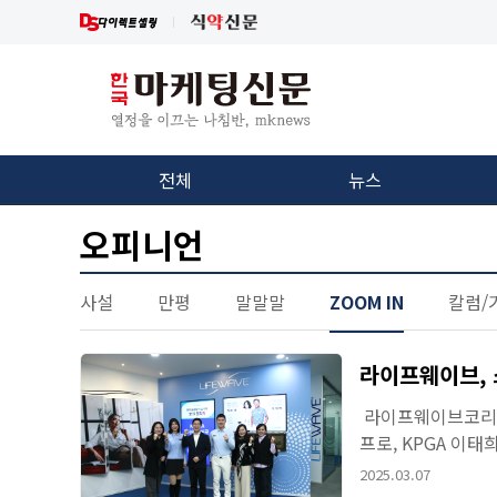
전체
뉴스
오피니언
사설
만평
말말말
ZOOM IN
칼럼/
라이프웨이브, 
라이프웨이브코리아(
프로, KPGA 이
이흥규 지사장은 “
2025.03.07