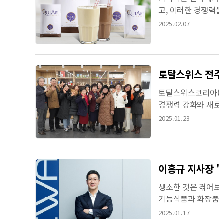
고, 이러한 경쟁력
가장 기대를 받고 있
2025.02.07
토탈스위스 전주
토탈스위스코리아(주
경쟁력 강화와 새로
길 5-12, 동현빌딩
2025.01.23
이흥규 지사장 
생소한 것은 겪어보
기능식품과 화장품
인 ‘패치’라는 제품
2025.01.17