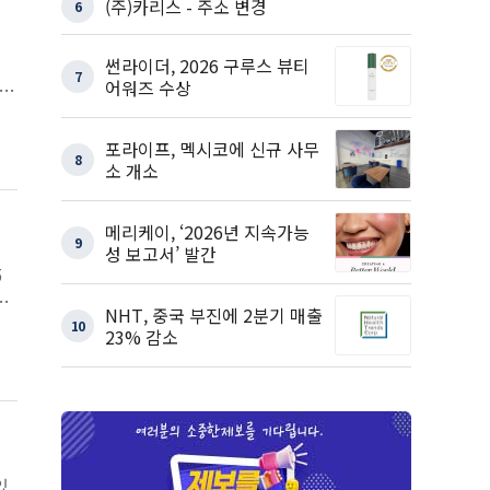
(주)카리스 - 주소 변경
6
썬라이더, 2026 구루스 뷰티
7
어워즈 수상
,
포라이프, 멕시코에 신규 사무
8
소 개소
메리케이, ‘2026년 지속가능
9
성 보고서’ 발간
5
과
NHT, 중국 부진에 2분기 매출
10
23% 감소
있