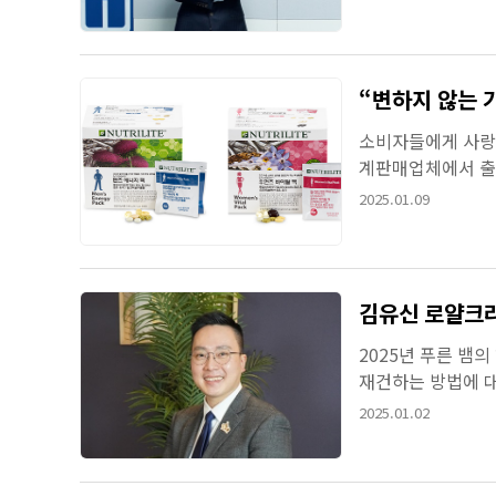
“변하지 않는
소비자들에게 사랑
계판매업체에서 출
사랑받으며 시장에서
2025.01.09
김유신 로얄크라
2025년 푸른 뱀
재건하는 방법에 대
널 ‘세모다 스튜디오
2025.01.02