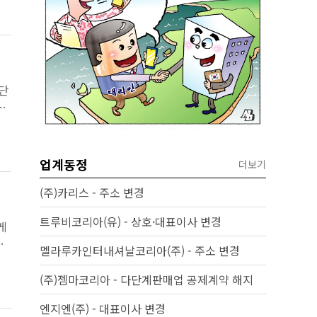
단
히
업계동정
더보기
(주)카리스 - 주소 변경
트루비코리아(유) - 상호·대표이사 변경
게
채
멜라루카인터내셔날코리아(주) - 주소 변경
(주)젬마코리아 - 다단계판매업 공제계약 해지
엔지엔(주) - 대표이사 변경