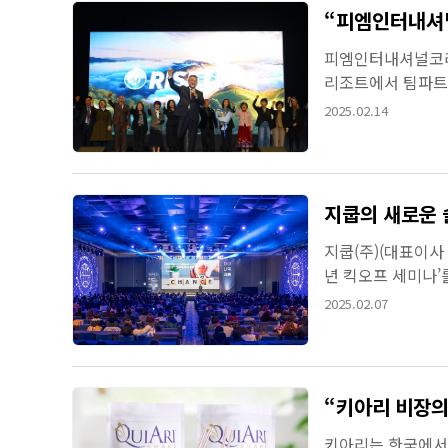
“피엠인터내셔널
피엠인터내셔널코리아
리조트에서 팀파트너 
올해 ‘RISE UP’ 
2025.02.14
지쿱의 새로운 
지쿱(주)(대표이사 
년 킥오프 세미나’
사업 전략을 발표하
2025.02.07
“키아리 비장의
키아리는 한국에서