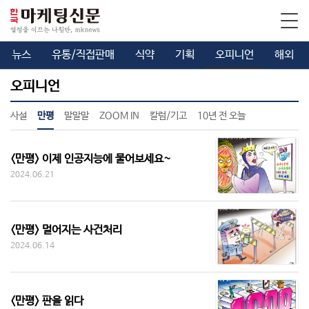
뉴스
유통/직접판매
식약
기획
오피니언
해외
오피니언
사설
만평
말말말
ZOOM IN
칼럼/기고
10년 전 오늘
<만평> 이제 인공지능에 물어보세요~
2024.06.21
<만평> 멀어지는 사건처리
2024.06.14
<만평> 판을 읽다