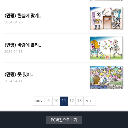
<만평> 현실에 맞게..
2024.04.26
<만평> 바람에 홀려..
2024.04.18
<만평> 못 잊어..
2024.04.11
9
10
11
12
13
PREV
NEXT
PC버전으로 보기