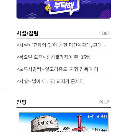
사설/칼럼
더보기
<사설> ‘규제의 덫’에 갇힌 다단계판매, 판매원 보호 시급하다
<목요일 오후> 신성불가침이 된 ‘35%’
<노무사칼럼> 알고리즘도 ‘지휘·감독’이다
<사설> 법이 아니라 의지가 문제다
만평
더보기