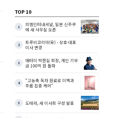
TOP 10
피엠인터내셔널, 일본 신주쿠
1
에 새 사무실 오픈
트루비코리아(유) - 상호·대표
2
이사 변경
애터미 박한길 회장, 개인 기부
3
금 100억 원 돌파
“고농축 독자 원료로 미백과
4
주름 집중 케어”
도테라, 새 이사회 구성 발표
5