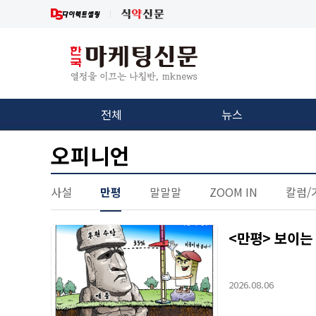
전체
뉴스
오피니언
사설
만평
말말말
ZOOM IN
칼럼/
<만평> 보이는
2026.08.06