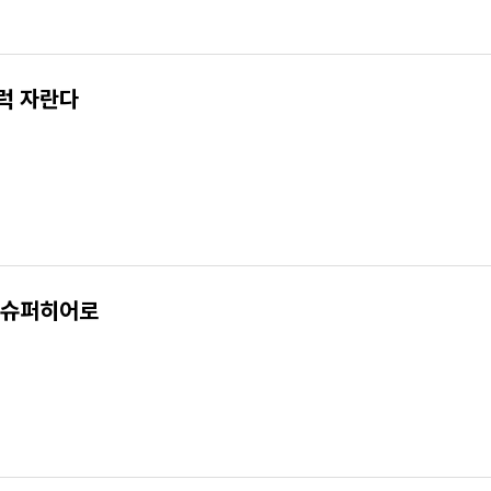
럭 자란다
 슈퍼히어로