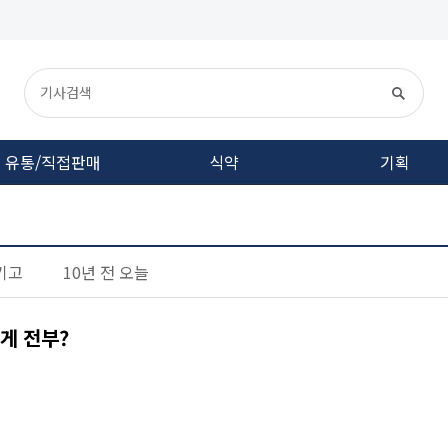
유통/직접판매
식약
기획
기고
10년 전 오늘
 게 전부?