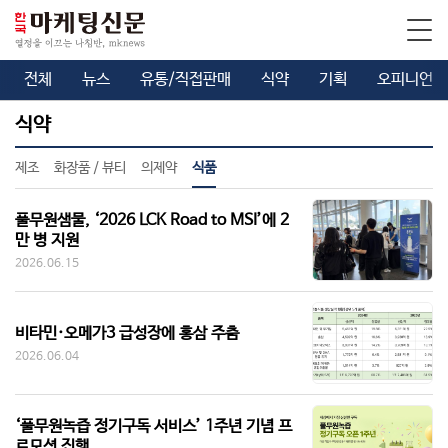
전체
뉴스
유통/직접판매
식약
기획
오피니언
식약
제조
화장품 / 뷰티
의제약
식품
풀무원샘물, ‘2026 LCK Road to MSI’에 2
만 병 지원
2026.06.15
비타민·오메가3 급성장에 홍삼 주춤
2026.06.04
‘풀무원녹즙 정기구독 서비스’ 1주년 기념 프
로모션 진행