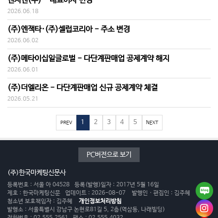
엔지엔(주) - 대표이사 변경
2026.06.18
(주)엔잭타·(주)셀럽코리아 - 주소 변경
2026.06.02
(주)메타이십일글로벌 - 다단계판매업 공제계약 해지
2026.06.01
(주)더엘리온 - 다단계판매업 신규 공제계약 체결
2026.05.21
1
2
3
4
5
PREV
NEXT
PC버전으로 보기
(주)한국마케팅신문사
등록번호 : 서울 아 04528
등록(발행)일자 : 2017년 5월 16일
제호 : 한국마케팅신문
업데이트 : 2026-08-07
발행인 · 편집인 : 김주혜
청소년 보호책임자 : 김주혜
개인정보처리방침
발행소 : 서울특별시 강남구 논현로81길 5, 2층(역삼동, 나래빌딩)