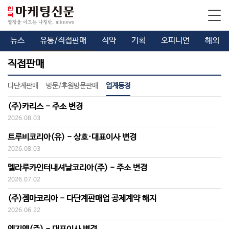
뉴스
유통/직접판매
식약
기획
오피니언
해외
직접판매
다단계판매
방문/후원방문판매
업계동정
(주)카리스 - 주소 변경
2026.08.03
트루비코리아(유) - 상호·대표이사 변경
2026.08.03
멜라루카인터내셔날코리아(주) - 주소 변경
2026.07.02
(주)젬마코리아 - 다단계판매업 공제계약 해지
2026.06.22